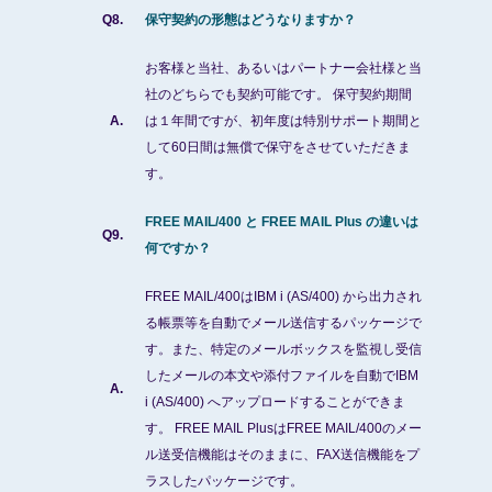
Q8.
保守契約の形態はどうなりますか？
お客様と当社、あるいはパートナー会社様と当
社のどちらでも契約可能です。 保守契約期間
A.
は１年間ですが、初年度は特別サポート期間と
して60日間は無償で保守をさせていただきま
す。
FREE MAIL/400 と FREE MAIL Plus の違いは
Q9.
何ですか？
FREE MAIL/400はIBM i (AS/400) から出力され
る帳票等を自動でメール送信するパッケージで
す。また、特定のメールボックスを監視し受信
したメールの本文や添付ファイルを自動でIBM
A.
i (AS/400) へアップロードすることができま
す。 FREE MAIL PlusはFREE MAIL/400のメー
ル送受信機能はそのままに、FAX送信機能をプ
ラスしたパッケージです。