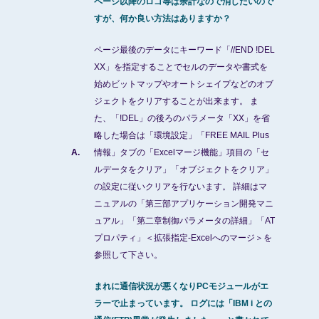
ページ以降のロゴ等は余計なので消したいので
すが、何か良い方法はありますか？
ページ最後のデータにキーワード「//END !DEL
XX」を指定することでセルのデータや書式を
始めビットマップやオートシェイプなどのオブ
ジェクトをクリアすることが出来ます。 ま
た、「!DEL」の後ろのパラメータ「XX」を省
略した場合は「環境設定」「FREE MAIL Plus
A.
情報」タブの「Excelマージ機能」項目の「セ
ルデータをクリア」「オブジェクトをクリア」
の設定に従いクリアを行ないます。 詳細はマ
ニュアルの「第三部アプリケーション開発マニ
ュアル」「第二章制御パラメータの詳細」「AT
プロパティ」＜拡張指定-Excelへのマージ＞を
参照して下さい。
まれに通信状況が悪くなりPCモジュールがエ
ラーで止まっています。 ログには「IBM i との