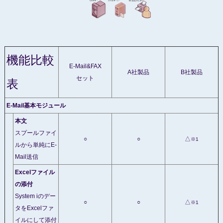
機能比較
E-Mail&FAX
A社製品
B社製品
セット
表
E-Mail基本モジュール
本文
スプールファイ
○
○
△
※1
ルから単純にE-
Mail送信
Excelファイル
の添付
System iのデー
○
○
△
※1
タをExcelファ
イルにして添付