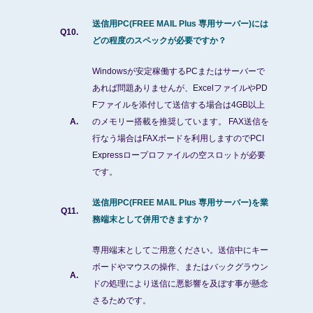
送信用PC(FREE MAIL Plus 専用サーバー)には
Q10.
どの程度のスペックが必要ですか？
Windowsが安定稼働するPCまたはサーバーで
あれば問題ありませんが、ExcelファイルやPD
Fファイルを添付して送信する場合は4GB以上
A.
のメモリー搭載を推奨しています。 FAX送信を
行なう場合はFAXボードを利用しますのでPCI
Expressロープロファイルの空スロットが必要
です。
送信用PC(FREE MAIL Plus 専用サーバー)を業
Q11.
務端末として併用できますか？
専用端末としてご用意ください。送信中にキー
ボードやマウスの操作、またはバックグラウン
A.
ドの処理により送信に悪影響を及ぼす事が懸念
さるためです。