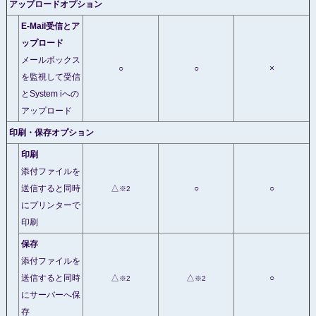
アップロードオプション
E-Mail受信とア
ップロード
メールボックス
○
○
×
を監視して受信
とSystem iへの
アップロード
印刷・保存オプション
印刷
添付ファイルを
送信すると同時
△
○
○
※2
にプリンターで
印刷
保存
添付ファイルを
送信すると同時
△
△
○
※2
※2
にサーバーへ保
存