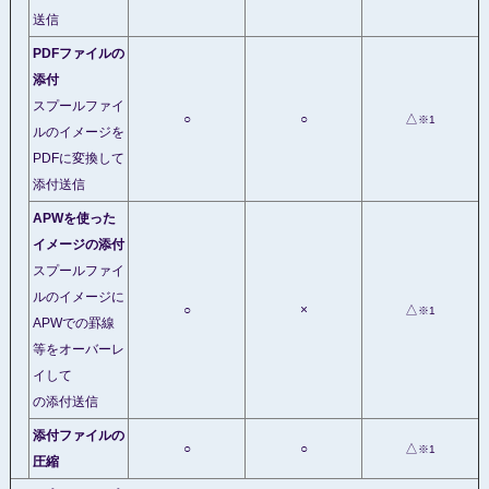
送信
PDFファイルの
添付
スプールファイ
○
○
△
※1
ルのイメージを
PDFに変換して
添付送信
APWを使った
イメージの添付
スプールファイ
ルのイメージに
○
×
△
※1
APWでの罫線
等をオーバーレ
イして
の添付送信
添付ファイルの
○
○
△
※1
圧縮