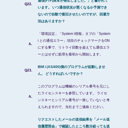
通信(FTP)異常が発生しました。」と書かれて
Q22.
います。 いつ通信状況が悪くなるか予測でき
ないので自動で復旧させたいのですが、回避方
法はありますか？
「環境設定」「System i情報」タブの「System
i との通信エラー」項目のチェックマークをON
A.
にする事で、リトライ回数を超えても通信エラ
ーとはせずに処理を最初から開始します。
IBM i (AS/400)側のプログラムが起動しませ
Q23.
ん。 どうすればいいですか？
このプログラムは機械のシリアル番号を元にし
たライセンスキーを参照しています。 ライセ
A.
ンスキーとシリアル番号が一致していないと考
えられますので、当社までご連絡ください。
リクエストしたメールの送信結果を「メール送
信履歴照会」で確認したところ数分経っても送