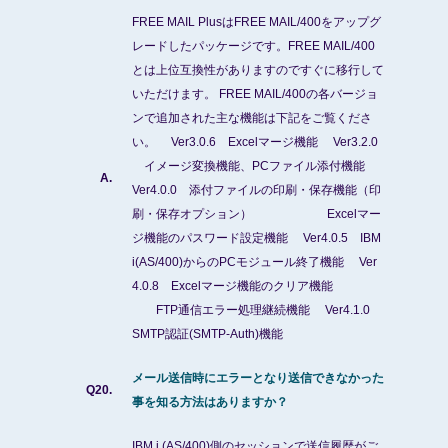
FREE MAIL PlusはFREE MAIL/400をアップグ
レードしたパッケージです。FREE MAIL/400
とは上位互換性がありますのですぐに移行して
いただけます。 FREE MAIL/400の各バージョ
ンで追加された主な機能は下記をご覧くださ
い。 Ver3.0.6 Excelマージ機能 Ver3.2.0
イメージ変換機能、PCファイル添付機能
A.
Ver4.0.0 添付ファイルの印刷・保存機能（印
刷・保存オプション） Excelマー
ジ機能のパスワード設定機能 Ver4.0.5 IBM
i(AS/400)からのPCモジュール終了機能 Ver
4.0.8 Excelマージ機能のクリア機能
FTP通信エラー処理継続機能 Ver4.1.0
SMTP認証(SMTP-Auth)機能
メール送信時にエラーとなり送信できなかった
Q20.
事を知る方法はありますか？
IBM i (AS/400)側のセッションで送信履歴がご