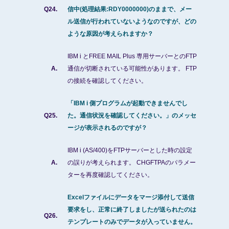
Q24.
信中(処理結果:RDY0000000)のままで、メー
ル送信が行われていないようなのですが、どの
ような原因が考えられますか？
IBM i とFREE MAIL Plus 専用サーバーとのFTP
A.
通信が切断されている可能性があります。 FTP
の接続を確認してください。
「IBM i 側プログラムが起動できませんでし
Q25.
た。通信状況を確認してください。」のメッセ
ージが表示されるのですが？
IBM i (AS/400)をFTPサーバーとした時の設定
A.
の誤りが考えられます。 CHGFTPAのパラメー
ターを再度確認してください。
Excelファイルにデータをマージ添付して送信
要求をし、正常に終了しましたが送られたのは
Q26.
テンプレートのみでデータが入っていません。