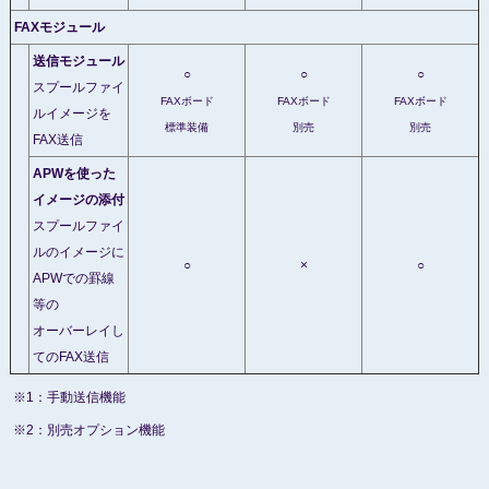
FAXモジュール
送信モジュール
○
○
○
スプールファイ
FAXボード
FAXボード
FAXボード
ルイメージを
標準装備
別売
別売
FAX送信
APWを使った
イメージの添付
スプールファイ
ルのイメージに
○
×
○
APWでの罫線
等の
オーバーレイし
てのFAX送信
※1：手動送信機能
※2：別売オプション機能