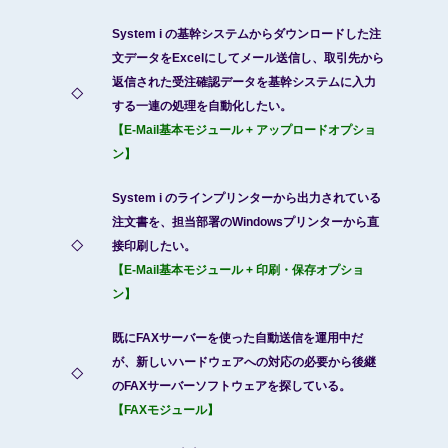
System i の基幹システムからダウンロードした注
文データをExcelにしてメール送信し、取引先から
返信された受注確認データを基幹システムに入力
◇
する一連の処理を自動化したい。
【E-Mail基本モジュール + アップロードオプショ
ン】
System i のラインプリンターから出力されている
注文書を、担当部署のWindowsプリンターから直
◇
接印刷したい。
【E-Mail基本モジュール + 印刷・保存オプショ
ン】
既にFAXサーバーを使った自動送信を運用中だ
が、新しいハードウェアへの対応の必要から後継
◇
のFAXサーバーソフトウェアを探している。
【FAXモジュール】