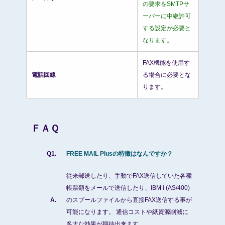
の要求をSMTPサ
ーバーに中継許可
する設定が必要と
なります。
FAX機能を使用す
電話回線
る場合に必要とな
ります。
ＦＡＱ
Q1.
FREE MAIL Plusの特徴はなんですか？
従来郵送したり、手動でFAX送信していた各種
帳票類をメールで送信したり、IBM i (AS/400)
A.
のスプールファイルから直接FAX送信する事が
可能になります。 通信コストや紙資源削減に
多大な効果が期待出来ます。