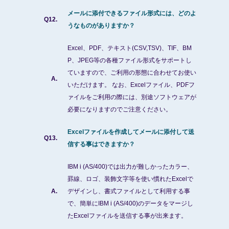
メールに添付できるファイル形式には、どのよ
Q12.
うなものがありますか？
Excel、PDF、テキスト(CSV,TSV)、TIF、BM
P、JPEG等の各種ファイル形式をサポートし
ていますので、ご利用の形態に合わせてお使い
A.
いただけます。 なお、Excelファイル、PDFフ
ァイルをご利用の際には、別途ソフトウェアが
必要になりますのでご注意ください。
Excelファイルを作成してメールに添付して送
Q13.
信する事はできますか？
IBM i (AS/400)では出力が難しかったカラー、
罫線、ロゴ、装飾文字等を使い慣れたExcelで
A.
デザインし、書式ファイルとして利用する事
で、簡単にIBM i (AS/400)のデータをマージし
たExcelファイルを送信する事が出来ます。