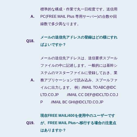
標準的な構成・作業で丸一日程度です。送信用
A.
PC(FREE MAIL Plus 専用サーバー)の台数や回
線数で多少異なります。
メールの送信先アドレスの登録はどの様にすれ
Q18.
ばよいですか？
メールの送信先アドレスは、送信要求スプール
ファイルの中に記述します。一般的には基幹シ
ステムのマスターファイルに登録しておき、業
A.
務アプリケーションで読み込み、スプールファ
イルに出力します。 例）//MAIL TO ABC@IDC
LTD.CO.JP //MAIL CC DEF@IDCLTD.CO.J
P //MAIL BC GHI@IDCLTD.CO.JP
現在FREE MAIL/400を使用中のユーザーです
Q19.
が、FREE MAIL Plusへ移行する場合の注意点
はありますか？